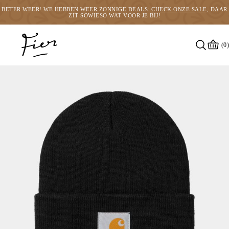
BETER WEER! WE HEBBEN WEER ZONNIGE DEALS:
CHECK ONZE SALE
, DAAR
ZIT SOWIESO WAT VOOR JE BIJ!
(0)