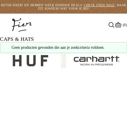
BETER WEER! WE HEBBEN WEER ZONNIGE DEALS:
CHECK ONZE SALE
, DAAR
ZIT SOWIESO WAT VOOR JE BIJ!
(0)
CAPS & HATS
Geen producten gevonden die aan je zoekcriteria voldoen.